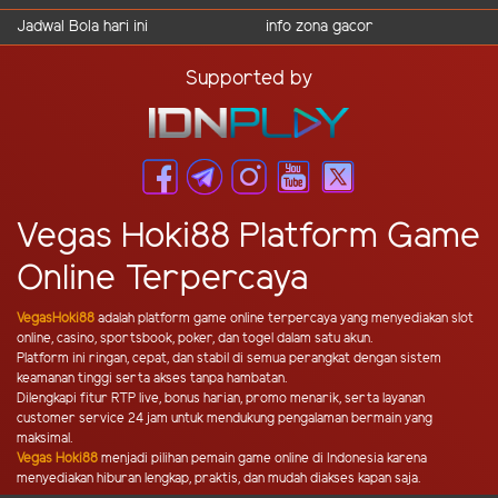
Jadwal Bola hari ini
info zona gacor
Supported by
Vegas Hoki88 Platform Game
Online Terpercaya
VegasHoki88
adalah platform game online terpercaya yang menyediakan slot
online, casino, sportsbook, poker, dan togel dalam satu akun.
Platform ini ringan, cepat, dan stabil di semua perangkat dengan sistem
keamanan tinggi serta akses tanpa hambatan.
Dilengkapi fitur RTP live, bonus harian, promo menarik, serta layanan
customer service 24 jam untuk mendukung pengalaman bermain yang
maksimal.
Vegas Hoki88
menjadi pilihan pemain game online di Indonesia karena
menyediakan hiburan lengkap, praktis, dan mudah diakses kapan saja.