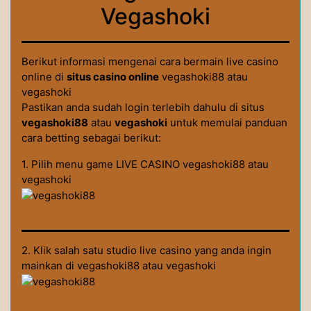
Vegashoki
Berikut informasi mengenai cara bermain live casino
online di
situs casino online
vegashoki88 atau
vegashoki
Pastikan anda sudah login terlebih dahulu di situs
vegashoki88
atau
vegashoki
untuk memulai panduan
cara betting sebagai berikut:
1. Pilih menu game LIVE CASINO vegashoki88 atau
vegashoki
2. Klik salah satu studio live casino yang anda ingin
mainkan di vegashoki88 atau vegashoki