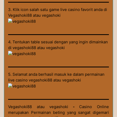
3. Klik icon salah satu game live casino favorit anda di
Vegashoki88 atau vegashoki
4. Tentukan table sesuai dengan yang ingin dimainkan
di vegashoki88 atau vegashoki
5. Selamat anda berhasil masuk ke dalam permainan
live casino vegashoki88 atau vegashoki
Vegashoki88 atau vegashoki
-
Casino Online
merupakan Permainan beting yang sangat digemari